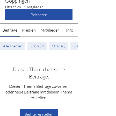
Göppingen
Öffentlich
·
2 Mitglieder
Beitreten
Beiträge
Medien
Mitglieder
Info
Alle Themen
2015 (7)
2016 (6)
2017 (5)
Dieses Thema hat keine
Beiträge.
Diesem Thema Beiträge zuweisen
oder neue Beiträge mit diesem Thema
erstellen.
Beitrag erstellen