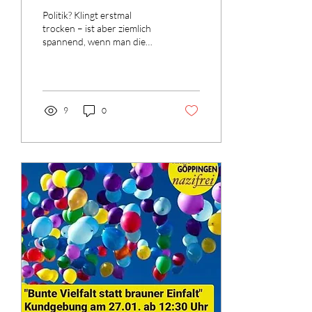
neuer Podcast startet am
Politik? Klingt erstmal
25. April
trocken – ist aber ziemlich
spannend, wenn man die
richtigen Fragen stellt. Das
beweist der neue Podcast...
9
0