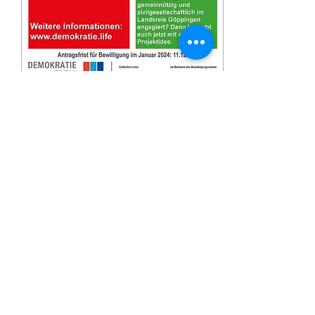
6. Nov. 2023
∙
1
Min.
Förderaufruf Demokratie
leben! 2024
Stellt Eure Anträge bis zum
11. Dezember 2023 Meldet
Euch mit Euren Projektideen
bei Sven Renken vom
Kreisjugendring Göppingen
e.V.: ...
43
0