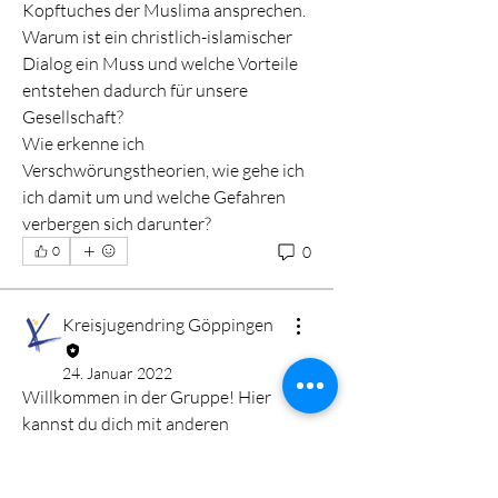
Kopftuches der Muslima ansprechen. 
Warum ist ein christlich-islamischer 
Dialog ein Muss und welche Vorteile 
entstehen dadurch für unsere 
Gesellschaft?
Wie erkenne ich 
Verschwörungstheorien, wie gehe ich 
ich damit um und welche Gefahren 
verbergen sich darunter?
0
0
Info
Kreisjugendring Göppingen
Projektträger: Rumi Kulturforum
Göppingen e.V. Wir wollen da
...
24. Januar 2022
Weiterlesen
Willkommen in der Gruppe! Hier 
kannst du dich mit anderen 
Mitglieder
Mitgliedern vernetzen, Updates 
erhalten und Fotos teilen.
Kreisjugendring Göppingen
Folgen