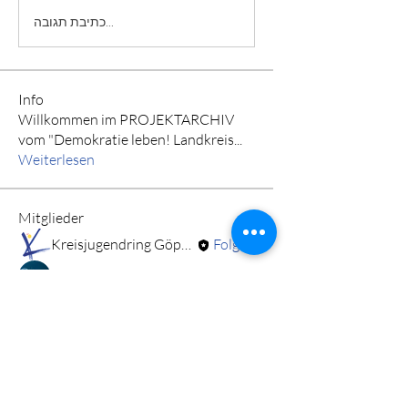
כתיבת תגובה...
Info
Willkommen im PROJEKTARCHIV
vom "Demokratie leben! Landkreis
...
Weiterlesen
Mitglieder
Kreisjugendring Göppingen
Folgen
Stadtjugendring Geislingen e.V.
Folgen
Alle Mitglieder anzeigen (2)