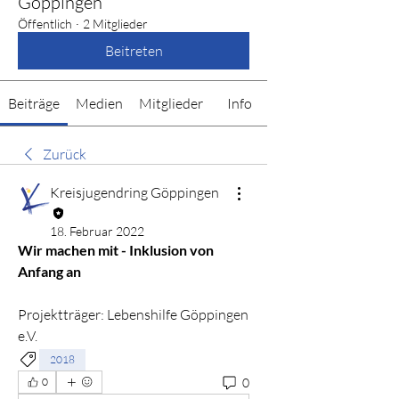
Göppingen
Öffentlich
·
2 Mitglieder
Beitreten
Beiträge
Medien
Mitglieder
Info
Zurück
Kreisjugendring Göppingen
18. Februar 2022
Wir machen mit - Inklusion von 
Anfang an
Projektträger: Lebenshilfe Göppingen 
e.V.
2018
0
0