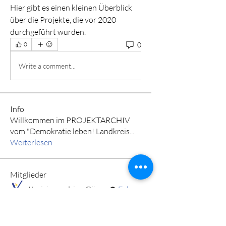
Hier gibt es einen kleinen Überblick 
über die Projekte, die vor 2020 
durchgeführt wurden.
0
0
Write a comment...
Info
Willkommen im PROJEKTARCHIV
vom "Demokratie leben! Landkreis
...
Weiterlesen
Mitglieder
Kreisjugendring Göppingen
Folgen
Stadtjugendring Geislingen e.V.
Folgen
Alle Mitglieder anzeigen (2)