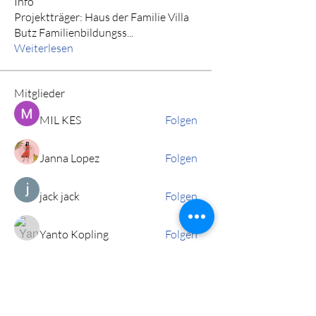
Info
Projektträger: Haus der Familie Villa
Butz Familienbildungss
...
Weiterlesen
Mitglieder
MIL KES
Folgen
Janna Lopez
Folgen
jack jack
Folgen
Yanto Kopling
Folgen
kenzyken
Folgen
Alle Mitglieder anzeigen (42)