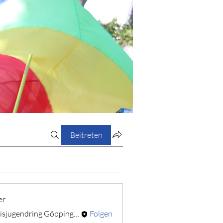
Beitreten
er
Kreisjugendring Göppingen
Folgen