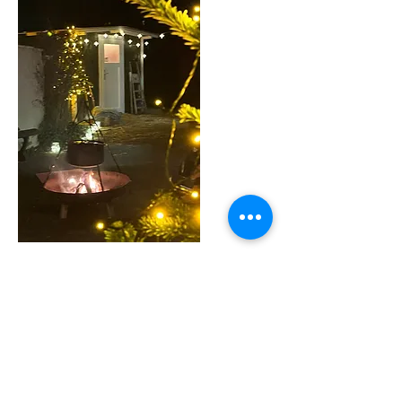
Info
Projektträger: Aktion Hoffnungsland
Göppingen Kinder entdeck
...
Weiterlesen
Mitglieder
Kreisjugendring Göppingen
Folgen