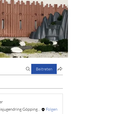
Beitreten
er
Kreisjugendring Göppingen
Folgen