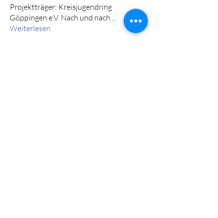
Projektträger: Kreisjugendring
Göppingen e.V. Nach und nach
...
Weiterlesen
Mitglieder
Kreisjugendring Göppingen
Folgen
Stadtjugendring Geislingen e.V.
Folgen
Alle Mitglieder anzeigen (2)
DL! Info-Post abonnieren