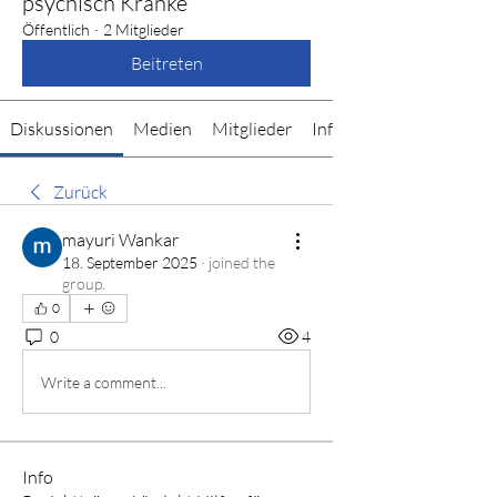
psychisch Kranke
Öffentlich
·
2 Mitglieder
Beitreten
Diskussionen
Medien
Mitglieder
Info
Zurück
mayuri Wankar
18. September 2025
·
joined the
group.
0
0
4
Write a comment...
Info