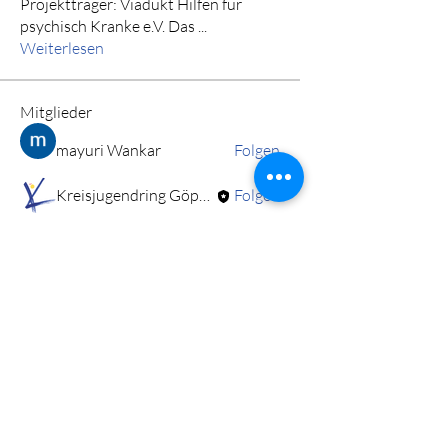
Projektträger: Viadukt Hilfen für
psychisch Kranke e.V. Das
...
Weiterlesen
Mitglieder
mayuri Wankar
Folgen
Kreisjugendring Göppingen
Folgen
Alle Mitglieder anzeigen (2)
DL! Info-Post abonnieren