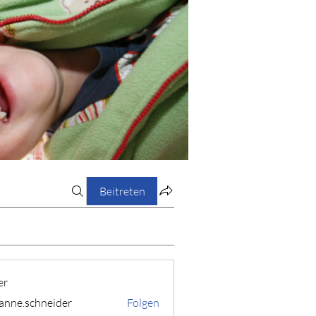
Beitreten
er
anne.schneider
Folgen
schneider