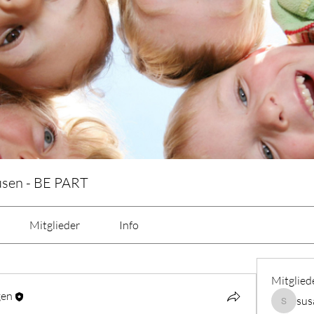
usen - BE PART
Mitglieder
Info
Mitglied
gen
sus
susanne.